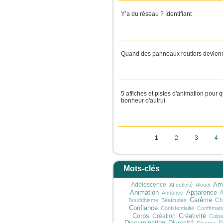
Y’a du réseau ? Identifiant
Quand des panneaux routiers devienn
5 affiches et pistes d'animation pour 
bonheur d'autrui.
Pages
1
2
3
4
Mots-clés
Adolescence
Ami
Affectivité
Alcool
Animation
Apparence
A
Annonce
Carême
Ch
Bouddhisme
Béatitudes
Confiance
Confidentialité
Confirmati
Corps
Création
Créativité
Culpab