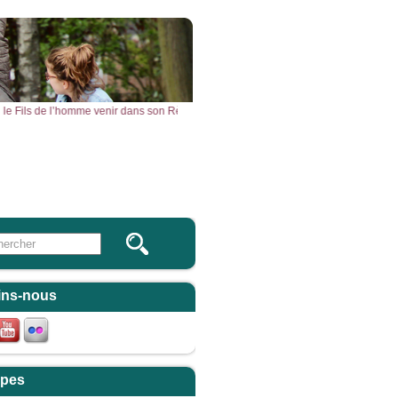
ir vu le Fils de l’homme venir dans son Règne. » – Acclamons la Parole de Dieu.
Vous & Nous
Newsletter
 this site
ulaire de recherche
ins-nous
pes