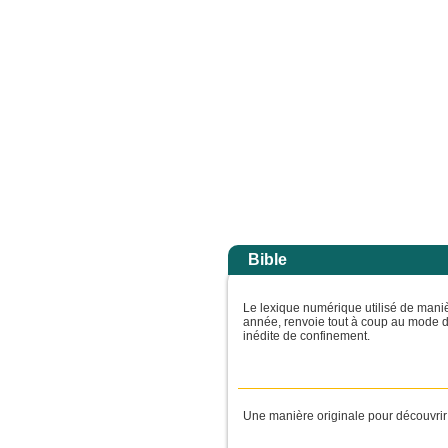
 gloire de son Père ; alors il rendra à chacun selon sa conduite. Amen, je vous l
Accuei
Bible
Le lexique numérique utilisé de manièr
année, renvoie tout à coup au mode d
inédite de confinement.
Une manière originale pour découvrir 