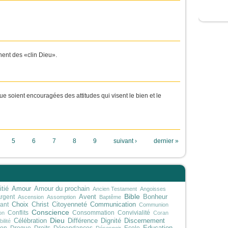
ent des «clin Dieu».
que soient encouragées des attitudes qui visent le bien et le
5
6
7
8
9
suivant ›
dernier »
Amour
tié
Amour du prochain
Ancien Testament
Angoisses
Bible
rgent
Avent
Bonheur
Ascension
Assomption
Baptême
Choix
Communication
ant
Christ
Citoyenneté
Communion
Conscience
Conflits
Consommation
Convivialité
on
Coran
Dieu
Discernement
Célébration
Différence
Dignité
ilité