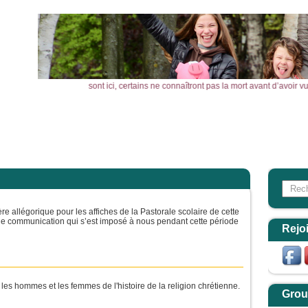
e dis : parmi ceux qui sont ici, certains ne connaîtront pas la mort avant d’avo
l
Actualités
Agenda
Outils
Aktualitäten
Search
Form
e allégorique pour les affiches de la Pastorale scolaire de cette
e communication qui s’est imposé à nous pendant cette période
Rejo
les hommes et les femmes de l'histoire de la religion chrétienne.
Grou