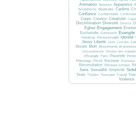
Animation
Apparence
A
Annonce
Carême
Ch
Bouddhisme
Béatitudes
Confiance
Confidentialité
Confirmati
Corps
Création
Créativité
Culpab
Discrimination
Diversité
D
Divorce
Engagement
Eglise
Enviro
Evangile
Eucharistie
Euthanasie
Identité
Handicap
Homosexualité
Jésus
Liberté
Lu
Livre
Lourdes
Morale
Mort
Mouvements de jeuness
Oecuménisme
Onction des malade
Pauvreté
d’Evangile
Patro
Pente
Racisme
Pèlerinage
Péché
Rameaux
Réconciliation
Ré
Réseaux sociaux
Solid
Sens
Sexualité
Simplicité
Texte
Trav
Théâtre
Toussaint
Travail
Violence