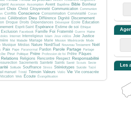
Bible
rgent
Avent
Bonheur
Ascension
Assomption
Baptême
Choix
Communication
ant
Christ
Citoyenneté
Communion
Conscience
Conflits
Consommation
Convivialité
on
Coran
Dieu
Discernement
Célébration
Différence
Dignité
ilité
on
Drogue
Droits
Dépendances
Ecole
Education
Désespoir
Espérance
nnement
Esprit-Saint
Estime de soi
Ethique
Age
Foi
Exclusion
Famille
Fraternité
Facebook
Guerre
Haine
Justice
Interreligieux
Joie
Idoles
Internet
Islam
Jeux vidéos
mière
Mariage
Marie
Mal
Maladie
Mission
Miséricorde
Mode
Noël
Musique
Médias
Nature
Nord/Sud
e
Nouveau Testament
Parole
Partage
Paix
Pardon
s
Pape
Paranormal
Partage
Prière
Peur
Prêtre
Pâques
côte
Politique
Profession de foi
Relations
Responsabilité
Religions
Rencontre
Respect
ssurection
Sacrements
Sainteté
Saints
Santé
Scouts
Secte
Les 
arité
Stéréotypes
Souffrance
Solitude
Stress
Suicide
Taizé
Vie
Témoin
Valeurs
ail manuel
Vie consacrée
Trinité
Vidéo
Écoute
Vocation
Web
Évangélisation