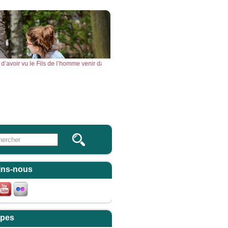
vant d’avoir vu le Fils de l’homme venir dans son Règne. » – Acclamons la Parole
Vous & Nous
Newsletter
 this site
ulaire de recherche
ins-nous
pes