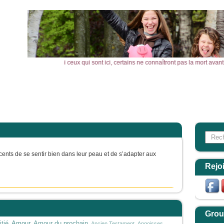
, je vous le dis : parmi ceux qui sont ici, certains ne connaîtront pas la mort a
l
Actualités
Agenda
Outils
Aktualitäten
Search
Form
ents de se sentir bien dans leur peau et de s’adapter aux
Rejo
Grou
Amour
tié
Amour du prochain
Ancien Testament
Angoisses