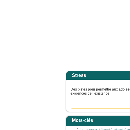
ges dans la gloire de son Père ; alors il rendra à chacun selon sa conduite. Amen
Accuei
Stress
Des pistes pour permettre aux adolesc
exigences de l’existence.
Mots-clés
Adolescence
Ami
Affectivité
Alcool