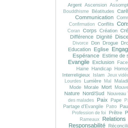
Argent
Ascension
Assompt
Car
Béatitudes
Bouddhisme
Communication
Comm
Con
Conflits
Confirmation
Corps
Cré
Création
Coran
Différence
Dignité
Disc
Don
Drogue
Dro
Divorce
Engag
Education
Eglise
Espérance
Estime de 
Evangile
Exclusion
Face
Haine
Handicap
Homos
Interreligieux
Islam
Jeux vidé
Lumière
Malad
Lourdes
Mal
Mort
Morale
Mode
Mouve
Nature
Nord/Sud
Nouveau 
Paix
Pape
des malades
P
Pau
Partage d’Evangile
Patro
P
Prêtre
Profession de foi
Relations
Rameaux
Responsabilité
Réconcili