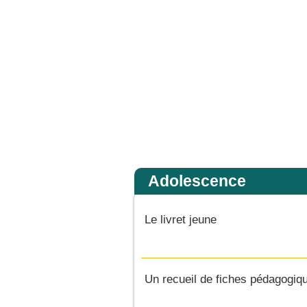
e de peu de foi, pourquoi as-tu douté ? » Et quand ils furent montés dans la barque, 
Accueil
Adolescence
Le livret jeune
Un recueil de fiches pédagogiqu