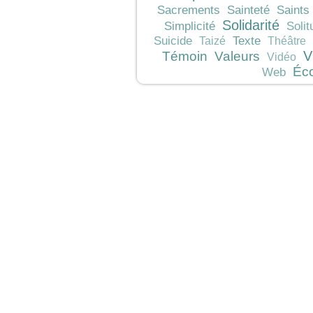
Sacrements
Sainteté
Saints
Solidarité
Simplicité
Solit
Texte
Suicide
Taizé
Théâtre
V
Témoin
Valeurs
Vidéo
Éc
Web
JeunesCathos.org le 
Rue d
Contact