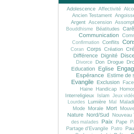
Adolescence
Affectivité
Alco
Ancien Testament
Angoiss
Argent
Ascension
Assompt
Car
Béatitudes
Bouddhisme
Communication
Comm
Con
Conflits
Confirmation
Corps
Cré
Création
Coran
Différence
Dignité
Disc
Don
Drogue
Dro
Divorce
Engag
Education
Eglise
Espérance
Estime de 
Evangile
Exclusion
Face
Haine
Handicap
Homos
Interreligieux
Islam
Jeux vidé
Lumière
Malad
Lourdes
Mal
Mort
Morale
Mode
Mouve
Nature
Nord/Sud
Nouveau 
Paix
Pape
des malades
P
Pau
Partage d’Evangile
Patro