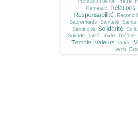
P
Prêtre
Profession de foi
Relations
Rameaux
Responsabilité
Réconcili
Sacrements
Sainteté
Saints
Solidarité
Simplicité
Solit
Texte
Suicide
Taizé
Théâtre
V
Témoin
Valeurs
Vidéo
Éc
Web
JeunesCathos.org le 
Rue d
Contact