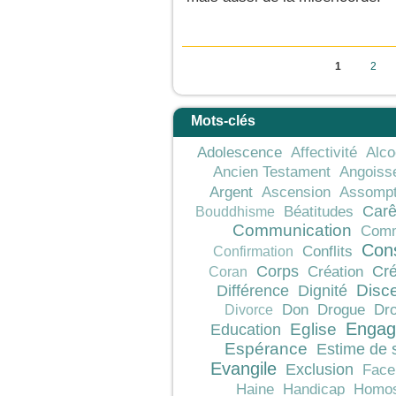
Pages
1
2
Mots-clés
Adolescence
Affectivité
Alco
Ancien Testament
Angoiss
Argent
Ascension
Assompt
Car
Béatitudes
Bouddhisme
Communication
Comm
Con
Conflits
Confirmation
Corps
Cré
Création
Coran
Différence
Dignité
Disc
Don
Drogue
Dro
Divorce
Engag
Education
Eglise
Espérance
Estime de 
Evangile
Exclusion
Face
Haine
Handicap
Homos