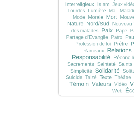
Interreligieux
Islam
Jeux vidé
Lumière
Malad
Lourdes
Mal
Mort
Morale
Mode
Mouve
Nature
Nord/Sud
Nouveau 
Paix
Pape
des malades
P
Pau
Partage d’Evangile
Patro
P
Prêtre
Profession de foi
Relations
Rameaux
Responsabilité
Réconcili
Sacrements
Sainteté
Saints
Solidarité
Simplicité
Solit
Texte
Suicide
Taizé
Théâtre
V
Témoin
Valeurs
Vidéo
Éc
Web
JeunesCathos.org le 
Rue d