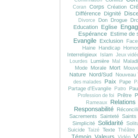
Corps
Cré
Création
Coran
Différence
Dignité
Disc
Don
Drogue
Dro
Divorce
Engag
Education
Eglise
Espérance
Estime de 
Evangile
Exclusion
Face
Haine
Handicap
Homos
Interreligieux
Islam
Jeux vidé
Lumière
Malad
Lourdes
Mal
Mort
Morale
Mode
Mouve
Nature
Nord/Sud
Nouveau 
Paix
Pape
des malades
P
Pau
Partage d’Evangile
Patro
P
Prêtre
Profession de foi
Relations
Rameaux
Responsabilité
Réconcili
Sacrements
Sainteté
Saints
Solidarité
Simplicité
Solit
Texte
Suicide
Taizé
Théâtre
V
Témoin
Valeurs
Vidéo