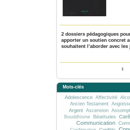
2 dossiers pédagogiques pour 
apporter un soutien concret 
souhaitent l’aborder avec les 
Pages
1
Mots-clés
Adolescence
Affectivité
Alco
Ancien Testament
Angoiss
Argent
Ascension
Assompt
Car
Béatitudes
Bouddhisme
Communication
Comm
Con
Conflits
Confirmation