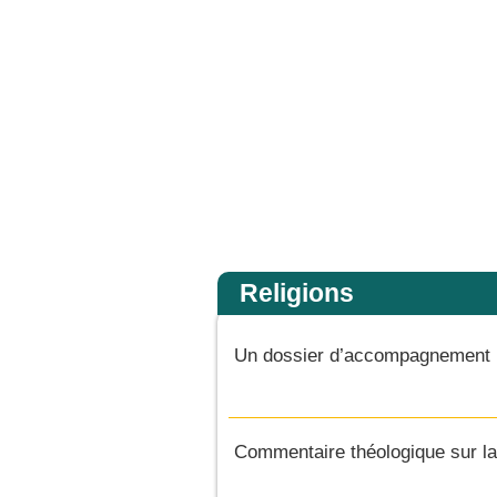
s la gloire de son Père ; alors il rendra à chacun selon sa conduite. Amen, je vo
Accueil
Religions
Un dossier d’accompagnement p
Commentaire théologique sur la