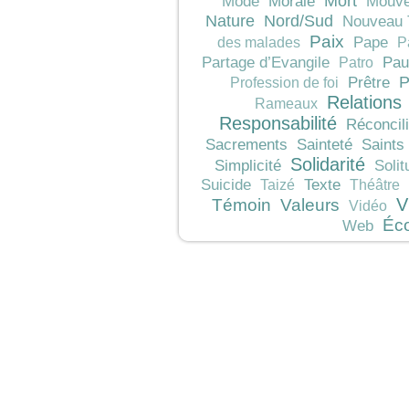
Mort
Morale
Mode
Mouve
Nature
Nord/Sud
Nouveau 
Paix
Pape
des malades
P
Pau
Partage d’Evangile
Patro
P
Prêtre
Profession de foi
Relations
Rameaux
Responsabilité
Réconcili
Sacrements
Sainteté
Saints
Solidarité
Simplicité
Solit
Texte
Suicide
Taizé
Théâtre
V
Témoin
Valeurs
Vidéo
Éc
Web
JeunesCathos.org le 
Rue d
Contact