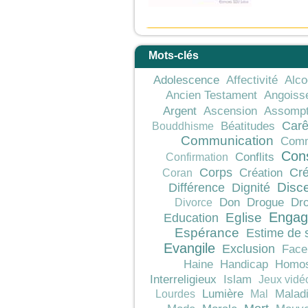
Mots-clés
Adolescence
Affectivité
Alco
Ancien Testament
Angoiss
Argent
Ascension
Assompt
Car
Béatitudes
Bouddhisme
Communication
Comm
Con
Conflits
Confirmation
Corps
Cré
Création
Coran
Différence
Dignité
Disc
Don
Drogue
Dro
Divorce
Engag
Education
Eglise
Espérance
Estime de 
Evangile
Exclusion
Face
Haine
Handicap
Homos
Interreligieux
Islam
Jeux vidé
Lumière
Malad
Lourdes
Mal