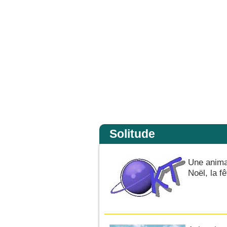
s la gloire de son Père ; alors il rendra à chacun selon sa conduite. Amen, je v
Accueil
Solitude
Une anima
Noël, la f