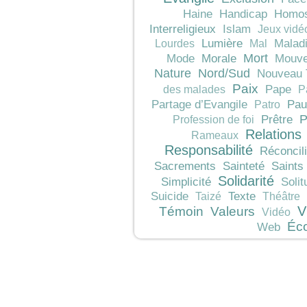
Haine
Handicap
Homos
Interreligieux
Islam
Jeux vidé
Lumière
Malad
Lourdes
Mal
Mort
Morale
Mode
Mouve
Nature
Nord/Sud
Nouveau 
Paix
Pape
des malades
P
Pau
Partage d’Evangile
Patro
P
Prêtre
Profession de foi
Relations
Rameaux
Responsabilité
Réconcili
Sacrements
Sainteté
Saints
Solidarité
Simplicité
Solit
Texte
Suicide
Taizé
Théâtre
V
Témoin
Valeurs
Vidéo
Éc
Web
JeunesCathos.org le 
Rue d