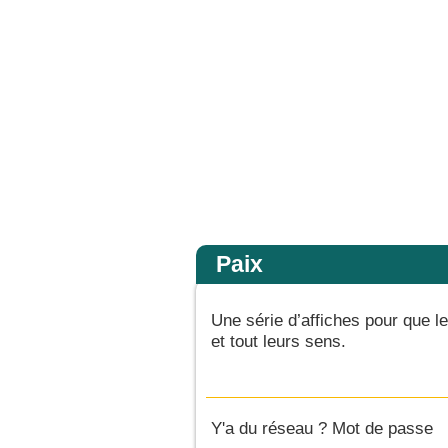
ux, ils ne virent plus personne, sinon lui, Jésus, seul. En descendant de la montag
Accueil
Paix
Une série d’affiches pour que 
et tout leurs sens.
Y'a du réseau ? Mot de passe