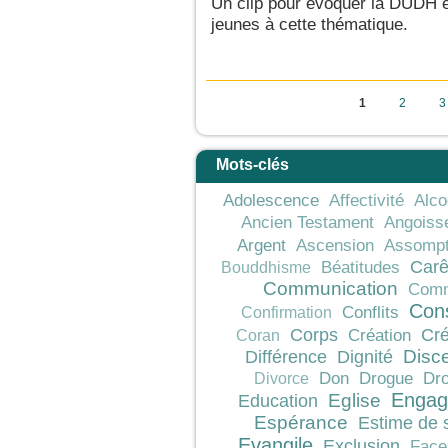
Un clip pour évoquer la DUDH en
jeunes à cette thématique.
Pages
1
2
3
Mots-clés
Adolescence
Affectivité
Alco
Ancien Testament
Angoiss
Argent
Ascension
Assompt
Car
Béatitudes
Bouddhisme
Communication
Comm
Con
Conflits
Confirmation
Corps
Cré
Création
Coran
Différence
Dignité
Disc
Don
Drogue
Dro
Divorce
Engag
Education
Eglise
Espérance
Estime de 
Evangile
Exclusion
Face