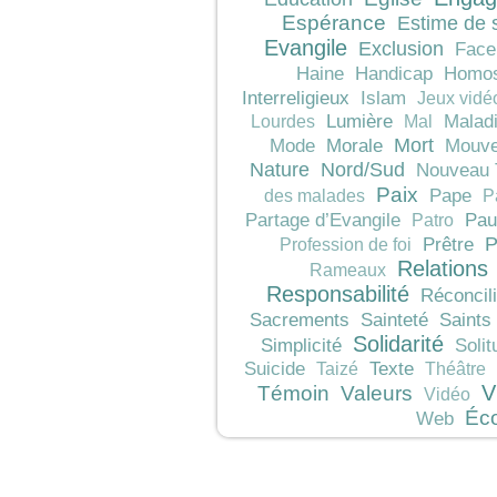
Espérance
Estime de 
Evangile
Exclusion
Face
Haine
Handicap
Homos
Interreligieux
Islam
Jeux vidé
Lumière
Malad
Lourdes
Mal
Mort
Morale
Mode
Mouve
Nature
Nord/Sud
Nouveau 
Paix
Pape
des malades
P
Pau
Partage d’Evangile
Patro
P
Prêtre
Profession de foi
Relations
Rameaux
Responsabilité
Réconcili
Sacrements
Sainteté
Saints
Solidarité
Simplicité
Solit
Texte
Suicide
Taizé
Théâtre
V
Témoin
Valeurs
Vidéo
Éc
Web