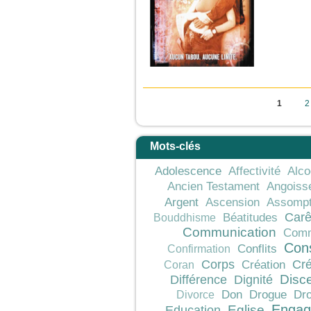
Pages
1
2
Mots-clés
Adolescence
Affectivité
Alco
Ancien Testament
Angoiss
Argent
Ascension
Assompt
Car
Béatitudes
Bouddhisme
Communication
Comm
Con
Conflits
Confirmation
Corps
Cré
Création
Coran
Différence
Dignité
Disc
Don
Drogue
Dro
Divorce
Engag
Education
Eglise