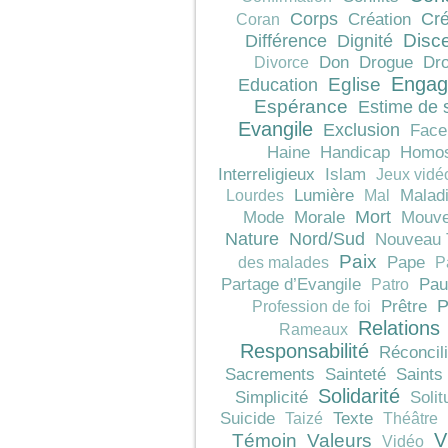
Corps
Cré
Création
Coran
Différence
Dignité
Disc
Don
Drogue
Dro
Divorce
Engag
Education
Eglise
Espérance
Estime de 
Evangile
Exclusion
Face
Haine
Handicap
Homos
Interreligieux
Islam
Jeux vidé
Lumière
Malad
Lourdes
Mal
Mort
Morale
Mode
Mouve
Nature
Nord/Sud
Nouveau 
Paix
Pape
des malades
P
Pau
Partage d’Evangile
Patro
P
Prêtre
Profession de foi
Relations
Rameaux
Responsabilité
Réconcili
Sacrements
Sainteté
Saints
Solidarité
Simplicité
Solit
Texte
Suicide
Taizé
Théâtre
V
Témoin
Valeurs
Vidéo