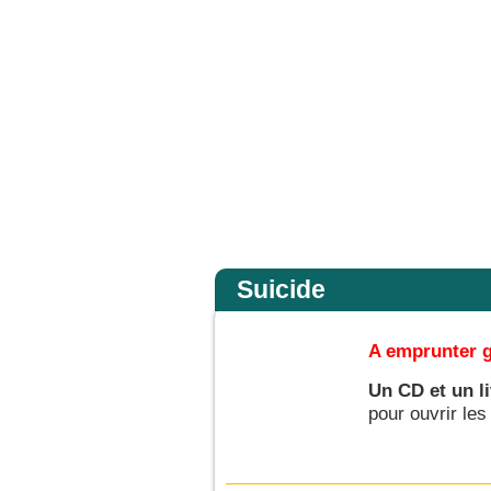
foi. Amen, je vous le dis : si vous avez de la foi gros comme une graine de moutard
Accueil
Suicide
A emprunter g
Un CD et un l
pour ouvrir les