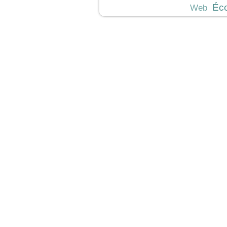
Éc
Web
JeunesCathos.org le 
Rue d
Contact