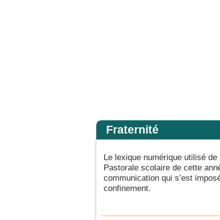
peu de foi, pourquoi as-tu douté ? » Et quand ils furent montés dans la barque, le ve
Accueil
Fraternité
Le lexique numérique utilisé de 
Pastorale scolaire de cette ann
communication qui s’est imposé
confinement.