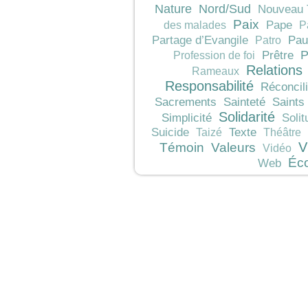
Nature
Nord/Sud
Nouveau 
Paix
Pape
des malades
P
Pau
Partage d’Evangile
Patro
P
Prêtre
Profession de foi
Relations
Rameaux
Responsabilité
Réconcili
Sacrements
Sainteté
Saints
Solidarité
Simplicité
Solit
Texte
Suicide
Taizé
Théâtre
V
Témoin
Valeurs
Vidéo
Éc
Web
JeunesCathos.org le 
Rue d
Contact