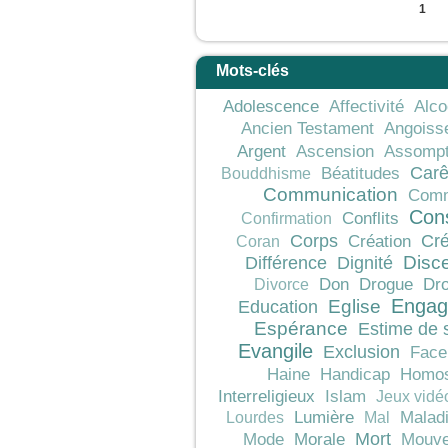
1
Mots-clés
Adolescence
Affectivité
Alco
Ancien Testament
Angoiss
Argent
Ascension
Assompt
Car
Béatitudes
Bouddhisme
Communication
Comm
Con
Conflits
Confirmation
Corps
Cré
Création
Coran
Différence
Dignité
Disc
Don
Drogue
Dro
Divorce
Engag
Education
Eglise
Espérance
Estime de 
Evangile
Exclusion
Face
Haine
Handicap
Homos
Interreligieux
Islam
Jeux vidé
Lumière
Malad
Lourdes
Mal
Mort
Morale
Mode
Mouve