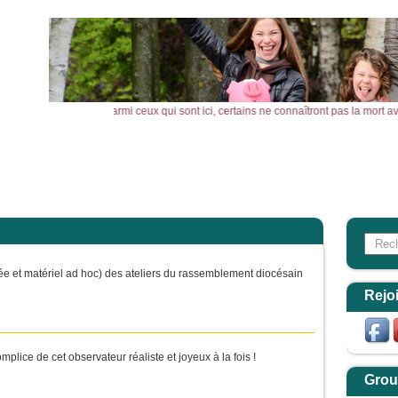
men, je vous le dis : parmi ceux qui sont ici, certains ne connaîtront pas la mo
l
Actualités
Agenda
Outils
Aktualitäten
Search
Form
ée et matériel ad hoc) des ateliers du rassemblement diocésain
Rejo
plice de cet observateur réaliste et joyeux à la fois !
Grou