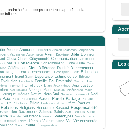
 apprendre à bâtir un temps de prière et approfondir la
n fait partie.
Age
Amour
tié
Amour du prochain
Ancien Testament
Angoisses
Bible
rgent
Avent
Bonheur
Ascension
Assomption
Baptême
Choix
Communication
ant
Christ
Citoyenneté
Communion
Conscience
Conflits
Consommation
Convivialité
on
Coran
Les 
Dieu
Discernement
Célébration
Différence
Dignité
ilité
on
Drogue
Droits
Dépendances
Ecole
Education
Désespoir
Espérance
nnement
Esprit-Saint
Estime de soi
Ethique
Foi
Exclusion
Famille
Fraternité
Facebook
Guerre
Haine
Justice
Interreligieux
Joie
Idoles
Internet
Islam
Jeux vidéos
mière
Mariage
Marie
Mal
Maladie
Mission
Miséricorde
Mode
Noël
Musique
Médias
Nature
Nord/Sud
e
Nouveau Testament
Parole
Partage
Paix
Pardon
s
Pape
Paranormal
Partage
Prière
Peur
Prêtre
Pâques
côte
Politique
Profession de foi
Relations
Responsabilité
Religions
Rencontre
Respect
ssurection
Sacrements
Sainteté
Saints
Santé
Scouts
Secte
arité
Stéréotypes
Souffrance
Solitude
Stress
Suicide
Taizé
Vie
Témoin
Valeurs
ail manuel
Vie consacrée
Trinité
Vidéo
Écoute
Vocation
Web
Évangélisation