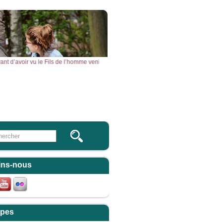
rt avant d’avoir vu le Fils de l’homme venir dans son Règne. » – Acclamons la Par
Vous & Nous
Newsletter
 this site
ulaire de recherche
ins-nous
pes