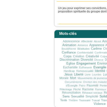
Un jeu pour exprimer ses convictions,
proposition spirituelle du groupe dont o
Mots-clés
Adolescence
Ami
Affectivité
Alcool
Animation
Apparence
A
Annonce
Carême
Ch
Bouddhisme
Béatitudes
Confiance
Confidentialité
Confirmati
Corps
Création
Créativité
Culpab
Discrimination
Diversité
D
Divorce
Engagement
Eglise
Enviro
Evangile
Eucharistie
Euthanasie
Identité
Handicap
Homosexualité
Jésus
Liberté
Lu
Livre
Lourdes
Morale
Mort
Mouvements de jeuness
Oecuménisme
Onction des malade
Pauvreté
d’Evangile
Patro
Pente
Racisme
Pèlerinage
Péché
Rameaux
Réconciliation
Ré
Réseaux sociaux
Solid
Sens
Sexualité
Simplicité
Texte
Trav
Théâtre
Toussaint
Travail
Violence