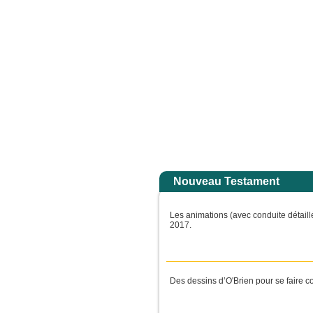
 anges dans la gloire de son Père ; alors il rendra à chacun selon sa conduite. A
Accuei
Nouveau Testament
Les animations (avec conduite détaill
2017.
Des dessins d’O'Brien pour se faire com