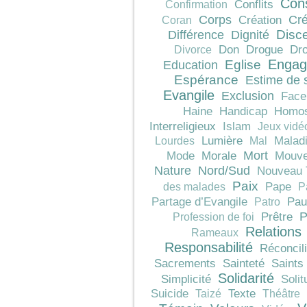
Con
Conflits
Confirmation
Corps
Cré
Création
Coran
Différence
Dignité
Disc
Don
Drogue
Dro
Divorce
Engag
Education
Eglise
Espérance
Estime de 
Evangile
Exclusion
Face
Haine
Handicap
Homos
Interreligieux
Islam
Jeux vidé
Lumière
Malad
Lourdes
Mal
Mort
Morale
Mode
Mouve
Nature
Nord/Sud
Nouveau 
Paix
Pape
des malades
P
Pau
Partage d’Evangile
Patro
P
Prêtre
Profession de foi
Relations
Rameaux
Responsabilité
Réconcili
Sacrements
Sainteté
Saints
Solidarité
Simplicité
Solit
Texte
Suicide
Taizé
Théâtre