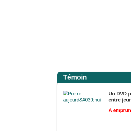
 de foi. Amen, je vous le dis : si vous avez de la foi gros comme une graine de mou
Accueil
Témoin
Un DVD pr
entre jeu
A emprunt