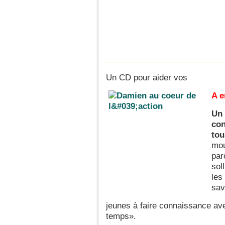
Un CD pour aider vos
A e
Un 
con
tou
mou
par
sol
les
sav
jeunes à faire connaissance ave
temps».