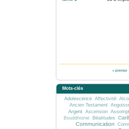
Pages
« premier
Mots-clés
Adolescence
Affectivité
Alco
Ancien Testament
Angoiss
Argent
Ascension
Assompt
Car
Béatitudes
Bouddhisme
Communication
Comm