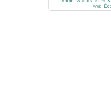
V
Témoin
Valeurs
Vidéo
Éc
Web
JeunesCathos.org le 
Rue d
Contact