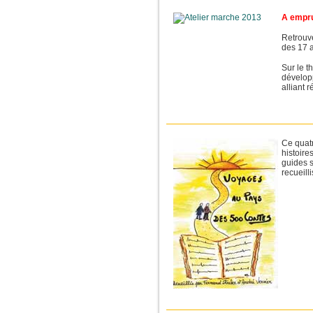
A empru
Retrouve
des 17 a
Sur le 
développ
alliant r
Ce quat
histoire
guides 
recueilli