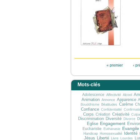
Pages
« premier
‹ p
Mots-clés
Adolescence
Ami
Affectivité
Alcool
Animation
Apparence
A
Annonce
Carême
Ch
Bouddhisme
Béatitudes
Confiance
Confidentialité
Confirmati
Corps
Création
Créativité
Culpab
Discrimination
Diversité
D
Divorce
Engagement
Eglise
Enviro
Evangile
Eucharistie
Euthanasie
Identité
Handicap
Homosexualité
Jésus
Liberté
Lu
Livre
Lourdes