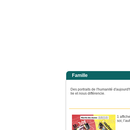
la gloire de son Père ; alors il rendra à chacun selon sa conduite. Amen, je vou
Accuei
Famille
Des portraits de l'humanité d'aujourd'
lie et nous différencie.
1 affich
soi, l’a