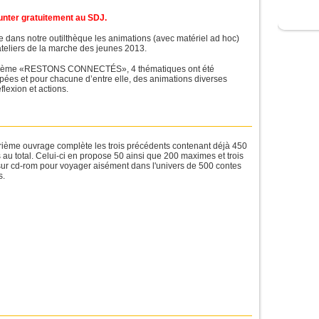
nter gratuitement au SDJ.
 dans notre outilthèque les animations (avec matériel ad hoc)
teliers de la marche des jeunes 2013.
thème «RESTONS CONNECTÉS», 4 thématiques ont été
ées et pour chacune d’entre elle, des animations diverses
éflexion et actions.
rième ouvrage complète les trois précédents contenant déjà 450
s au total. Celui-ci en propose 50 ainsi que 200 maximes et trois
sur cd-rom pour voyager aisément dans l'univers de 500 contes
s.