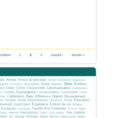
récédent
1
2
3
suivant ›
dernier »
Amour
tié
Amour du prochain
Ancien Testament
Angoisses
Bible
rgent
Avent
Bonheur
Ascension
Assomption
Baptême
Choix
Communication
ant
Christ
Citoyenneté
Communion
Conscience
Conflits
Consommation
Convivialité
on
Coran
Dieu
Discernement
Célébration
Différence
Dignité
ilité
on
Drogue
Droits
Dépendances
Ecole
Education
Désespoir
Espérance
nnement
Esprit-Saint
Estime de soi
Ethique
Foi
Exclusion
Famille
Fraternité
Facebook
Guerre
Haine
Justice
Interreligieux
Joie
Idoles
Internet
Islam
Jeux vidéos
mière
Mariage
Marie
Mal
Maladie
Mission
Miséricorde
Mode