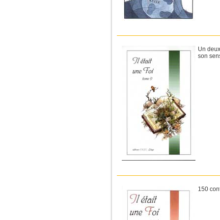
Un deuxi
son sens
150 cont