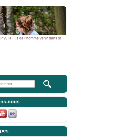
voir vu le Fils de l’homme venir dans son Règne. » – Acclamons la Parole de Dieu
Vous & Nous
Newsletter
 this site
ulaire de recherche
ins-nous
pes