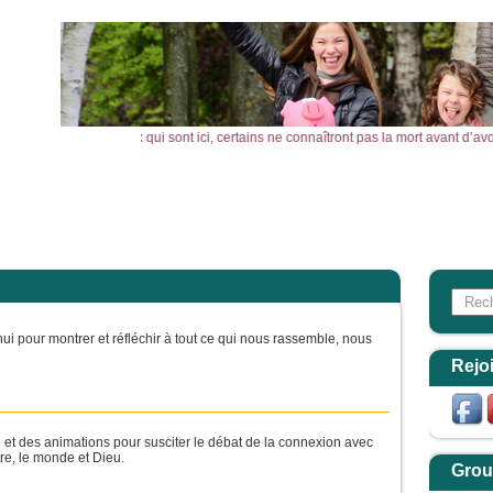
s le dis : parmi ceux qui sont ici, certains ne connaîtront pas la mort avant d’a
l
Actualités
Agenda
Outils
Aktualitäten
Search
Form
hui pour montrer et réfléchir à tout ce qui nous rassemble, nous
Rejo
e et des animations pour susciter le débat de la connexion avec
utre, le monde et Dieu.
Grou