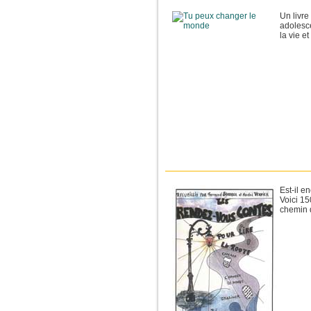
Un livre
adolesce
la vie et
Est-il e
Voici 15
chemin 