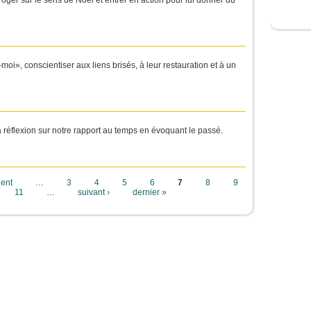
oger sur le sens de Noël et entrer en action pour lui donner du
i», conscientiser aux liens brisés, à leur restauration et à un
a réflexion sur notre rapport au temps en évoquant le passé.
dent
…
3
4
5
6
7
8
9
11
…
suivant ›
dernier »
rg le site de la jeunesse catholique de Belgique. -
mentions légales
-
plan du s
Rue des Prémontrés, 40 4000 Liège - 04/229 79 37 -
secretariat@sdjliege.be
Questions ? Suggestions ? Remarques ?
ontactez la Webmaster (Sophie Gillot) :
sophie.gillot@sdjliege.be
- 04/229 79 