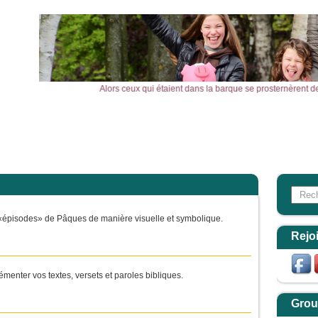
barque, le vent tomba. Alors ceux qui étaient dans la barque se prosternèrent devant
l
Actualités
Agenda
Outils
Aktualitäten
Search
Form
ts «épisodes» de Pâques de manière visuelle et symbolique.
Rejo
émenter vos textes, versets et paroles bibliques.
Grou