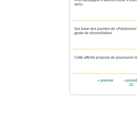
Une campagne d’affiches pour s’interr
sens.
Sur base des paroles de «Pardonnez-mo
geste de réconciliation.
Cette affiche propose de poursuivre l
Pages
« premier
‹ précé
10
JeunesCathos.o
C