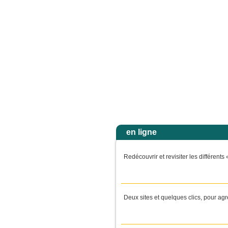
 « Homme de peu de foi, pourquoi as-tu douté ? » Et quand ils furent montés dans la 
Accuei
en ligne
Redécouvrir et revisiter les différen
Deux sites et quelques clics, pour agr