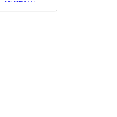
www.jeunescathos.org
ite
-
connexion
35