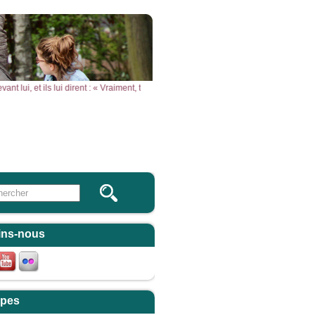
 lui, et ils lui dirent : « Vraiment, tu es le Fils de Dieu ! » – Acclamons la Parole
Vous & Nous
Newsletter
 this site
ulaire de recherche
ins-nous
pes