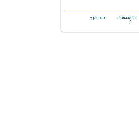
Pages
« premier
‹ précédent
9
JeunesCathos.org le 
Rue d
Contact