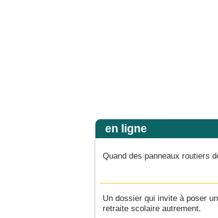
e de peu de foi, pourquoi as-tu douté ? » Et quand ils furent montés dans la barque,
Accueil
en ligne
Quand des panneaux routiers de
Un dossier qui invite à poser un
retraite scolaire autrement.