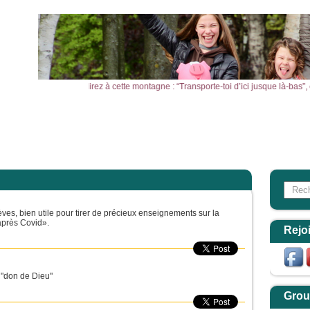
aine de moutarde, vous direz à cette montagne : “Transporte-toi d’ici jusque là-ba
l
Actualités
Agenda
Outils
Aktualitäten
Search
Form
lèves, bien utile pour tirer de précieux enseignements sur la
'après Covid».
Rejo
n "don de Dieu"
Grou