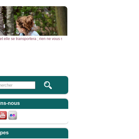
s”, et elle se transportera ; rien ne vous sera impossible. » – Acclamons la Parole
Vous & Nous
Newsletter
 this site
ulaire de recherche
ins-nous
pes