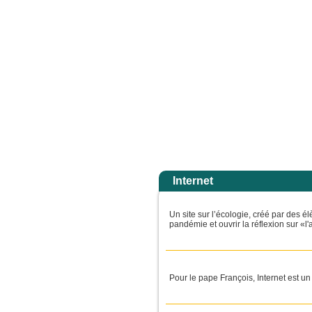
 votre peu de foi. Amen, je vous le dis : si vous avez de la foi gros comme une gr
Accuei
Internet
Un site sur l’écologie, créé par des é
pandémie et ouvrir la réflexion sur «l
Pour le pape François, Internet est u