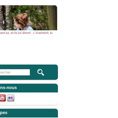
ui, et ils lui dirent : « Vraiment, tu es le Fils de Dieu ! » – Acclamons la Parole 
Vous & Nous
Newsletter
 this site
ulaire de recherche
ins-nous
pes