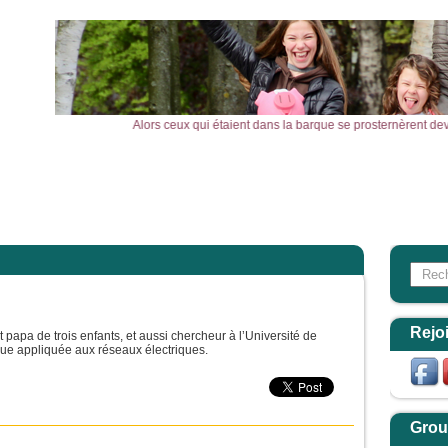
rque, le vent tomba. Alors ceux qui étaient dans la barque se prosternèrent devant l
l
Actualités
Agenda
Outils
Aktualitäten
Search
Form
Rejo
 papa de trois enfants, et aussi chercheur à l’Université de
que appliquée aux réseaux électriques.
Grou