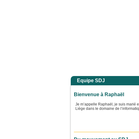
 Homme de peu de foi, pourquoi as-tu douté ? » Et quand ils furent montés dans la ba
Accuei
Equipe SDJ
Bienvenue à Raphaël
Je m’appelle Raphaël, je suis marié et
Liège dans le domaine de l’informati