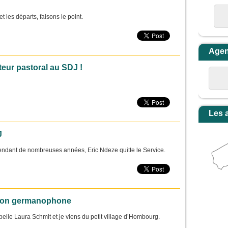
t les départs, faisons le point.
Age
eur pastoral au SDJ !
Les 
J
endant de nombreuses années, Eric Ndeze quitte le Service.
gion germanophone
elle Laura Schmit et je viens du petit village d’Hombourg.