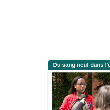
eu de foi. Amen, je vous le dis : si vous avez de la foi gros comme une graine de 
Accueil
Du sang neuf dans l'é