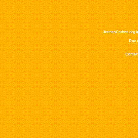
JeunesCathos.org le 
Rue d
Contact