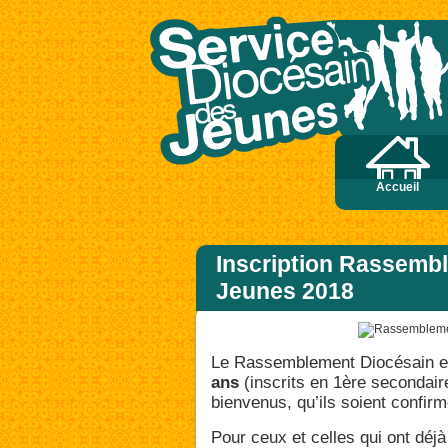
e peu de foi. Amen, je vous le dis : si vous avez de la foi gros comme une graine 
Accueil
Inscription Rassemb
Jeunes 2018
Le Rassemblement Diocésain es
ans
(inscrits en 1ère secondair
bienvenus, qu’ils soient confir
Pour ceux et celles qui ont déjà