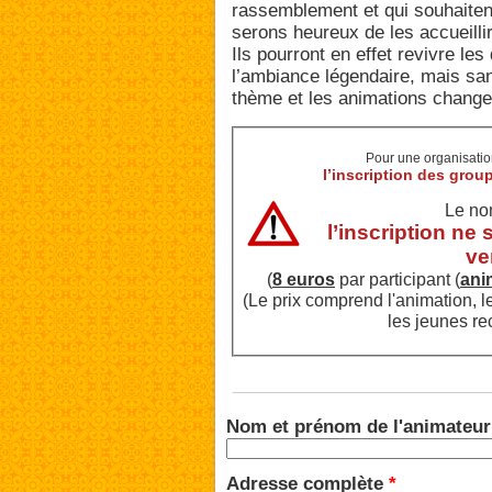
rassemblement et qui souhaitent
serons heureux de les accueillir
Ils pourront en effet revivre le
l’ambiance légendaire, mais san
thème et les animations chang
Pour une organisation
l’inscription des group
Le nom
l’inscription ne
ve
(
8 euros
par participant (
ani
(Le prix comprend l'animation, l
les jeunes re
Nom et prénom de l'animateu
Adresse complète
*