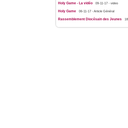
Holy Game - La vidéo
09-11-17 - video
Holy Game
06-11-17 - Article Général
Rassemblement Diocésain des Jeunes
18
JeunesCathos.org le 
Rue d
Contact