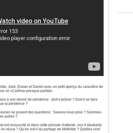
ilde, Julie, Erwan et Daniel avec un petit aperçu du caractère de
pour ce «Carême presque parfait».
ace à son devoir de pénitence : doit-il jeûner ? Doit-il se faire
ue la pénitence ?
 jeunes se posent des questions : Savons-nous prier ? Sommes-
es autres ?
rist est ressuscité et dans cette période d'attente, nos 4 étudiants
 ils vécue ? Qu’en est-il du partage de Mathilde ? Quelles sont