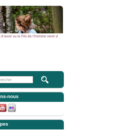
vant d’avoir vu le Fils de l’homme venir dans son Règne. » – Acclamons la Parole 
Vous & Nous
Newsletter
 this site
ulaire de recherche
ins-nous
pes