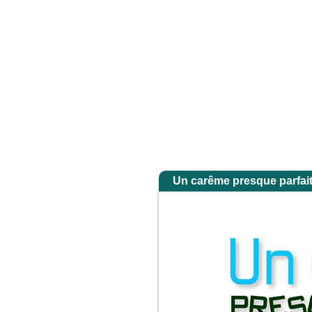
es dans la gloire de son Père ; alors il rendra à chacun selon sa conduite. Amen
Accuei
Un carême presque parfai