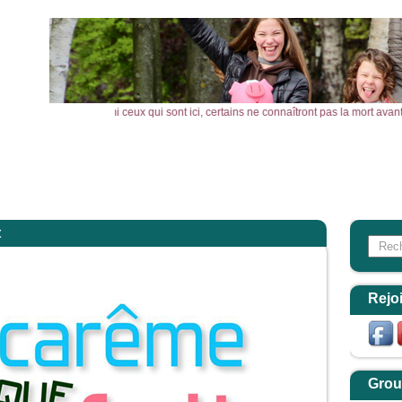
, je vous le dis : parmi ceux qui sont ici, certains ne connaîtront pas la mort a
l
Actualités
Agenda
Outils
Aktualitäten
t
Search
Form
Rejo
Grou