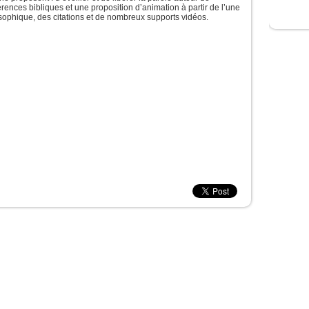
férences bibliques et une proposition d’animation à partir de l’une
osophique, des citations et de nombreux supports vidéos.
rg le site de la jeunesse catholique de Belgique. -
mentions légales
-
plan du s
Rue des Prémontrés, 40 4000 Liège - 04/229 79 37 -
secretariat@sdjliege.be
Questions ? Suggestions ? Remarques ?
ontactez la Webmaster (Sophie Gillot) :
sophie.gillot@sdjliege.be
- 04/229 79 