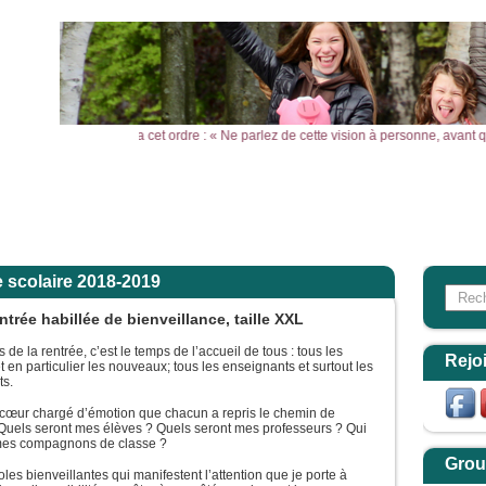
 montagne, Jésus leur donna cet ordre : « Ne parlez de cette vision à personne, ava
l
Actualités
Agenda
Outils
Aktualitäten
e scolaire 2018-2019
Search
Form
ntrée habillée de bienveillance, taille XXL
 de la rentrée, c’est le temps de l’accueil de tous : tous les
Rejo
t en particulier les nouveaux; tous les enseignants et surtout les
ts.
 cœur chargé d’émotion que chacun a repris le chemin de
 Quels seront mes élèves ? Quels seront mes professeurs ? Qui
mes compagnons de classe ?
Grou
les bienveillantes qui manifestent l’attention que je porte à