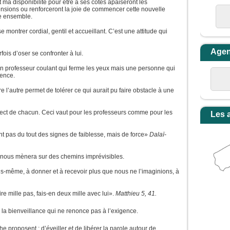
et ma disponibilité pour être à ses côtés apaiseront les
nsions ou renforceront la joie de commencer cette nouvelle
e ensemble.
e montrer cordial, gentil et accueillant. C’est une attitude qui
Age
fois d’oser se confronter à lui.
un professeur coulant qui ferme les yeux mais une personne qui
gence.
 l’autre permet de tolérer ce qui aurait pu faire obstacle à une
espect de chacun. Ceci vaut pour les professeurs comme pour les
Les 
t pas du tout des signes de faiblesse, mais de force»
Dalaï-
e nous mènera sur des chemins imprévisibles.
ous-même, à donner et à recevoir plus que nous ne l’imaginions, à
re mille pas, fais-en deux mille avec lui».
Matthieu 5, 41.
la bienveillance qui ne renonce pas à l’exigence.
che proposent : d’éveiller et de libérer la parole autour de