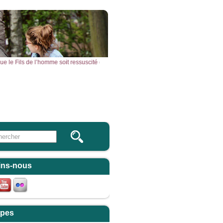
nt que le Fils de l’homme soit ressuscité d’entre les morts. » – Acclamons la Parole
Vous & Nous
Newsletter
 this site
ulaire de recherche
ins-nous
pes