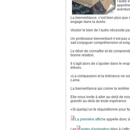
l’autre 
appréhe
aventur
La bienveillance, c’est bien plus que s
engage dans la durée.
Vouloir le bien de l’autre nécessite par
Un professeur bienveillant n’est pas 
sait conjuguer compréhension et exi
Le désir de connaître et de comprendre
bonne relation.
Il s’agit alors de s’ajuster dans le r
élèves.
«La compassion et la tolérance ne son
Lama.
La bienveillance qui colore la rentré
Elle nous invite à aller au-delà de n
grandir au-delà de toute espérance.
«Si quelqu’un te réquisitionne pour fai
La première affiche
appelle donc à 
Les
pistes d'animation
liées à l’affi