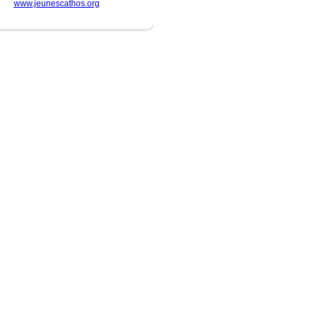
www.jeunescathos.org
ite
-
connexion
35