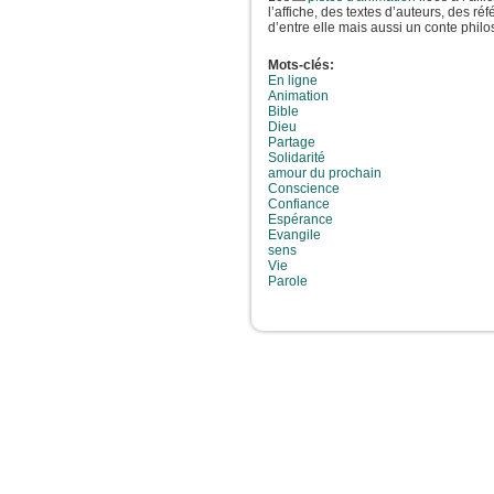
l’affiche, des textes d’auteurs, des ré
d’entre elle mais aussi un conte phil
Mots-clés:
En ligne
Animation
Bible
Dieu
Partage
Solidarité
amour du prochain
Conscience
Confiance
Espérance
Evangile
sens
Vie
Parole
JeunesCathos.o
C