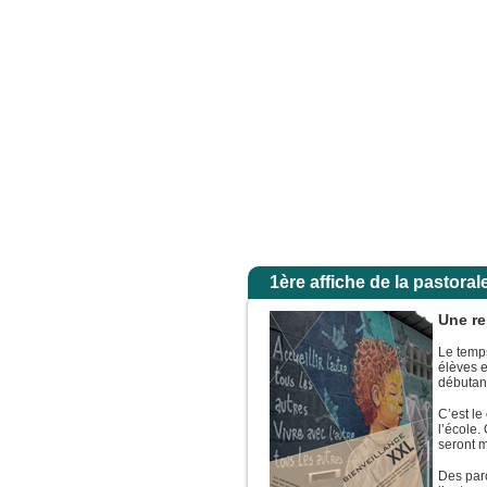
 les yeux, ils ne virent plus personne, sinon lui, Jésus, seul. En descendant de la
Accuei
1ère affiche de la pastoral
Une re
Le temps
élèves e
débutan
C’est le
l’école.
seront 
Des paro