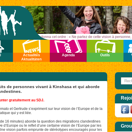
t de la montagne, Jésus leur donna cet ordre : « Ne parlez de cette vision à person
l
Actualités
Agenda
Outils
Aktualitäten
Search
Form
its de personnes vivant à Kinshasa et qui aborde
andestines.
Rejo
nter gratuitement au SDJ.
émato et Gertrude s’expriment sur leur vision de l’Europe et de la
tique qui y est liée.
(de 16 minutes) aborde la question des migrations clandestines
ve d’Europe ou le reflet d’une certaine vision de l’Europe par les
Grou
Une vision parfois emprunte de stéréotypes encouragés pour les