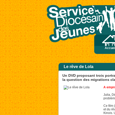
 Levant les yeux, ils ne virent plus personne, sinon lui, Jésus, seul. En descendan
Accuei
Le rêve de Lola
Un DVD proposant trois portra
la question des migrations cl
A empru
Julia, D
probléma
Ce film 
et du rê
Kinois. 