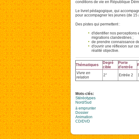
conditions de vie en République Dém
Le livret pédagogique, qui accompag
pour accompagner les jeunes (de 15 à
Des pistes qui permettent :
d'identifier nos perceptions 
migrations clandestines ;
de prendre connaissance de 
d'ouvrir une réflexion sur c
réalité objective.
Degré
Porte
Thématiques
cible
d'entrée
Vivre en
2°
Entrée 2
relation
Mots-clés:
Stéréotypes
Nord/Sud
à emprunter
Dossier
Animation
CD/DVD