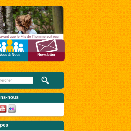
ne, avant que le Fils de l’homme soit ressuscité d’entre les morts. » – Acclamons l
Vous & Nous
Newsletter
 this site
ulaire de recherche
ins-nous
pes