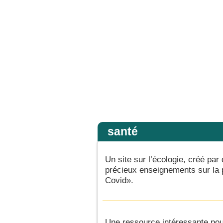
ns la gloire de son Père ; alors il rendra à chacun selon sa conduite. Amen, je v
Accueil
santé
Un site sur l’écologie, créé par 
précieux enseignements sur la p
Covid».
Une ressource intéressante pou