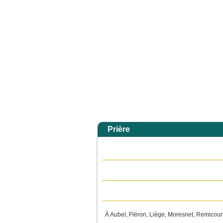
 la gloire de son Père ; alors il rendra à chacun selon sa conduite. Amen, je vou
Accueil
Prière
À Aubel, Fléron, Liège, Moresnet, Remicourt