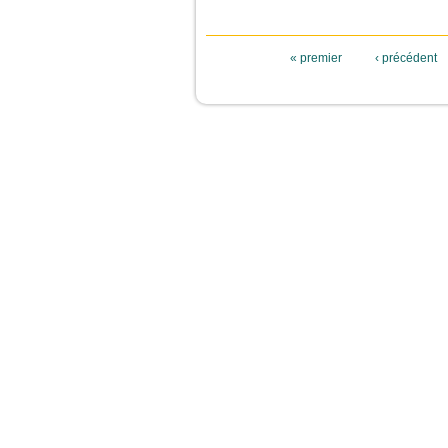
Pages
« premier
‹ précédent