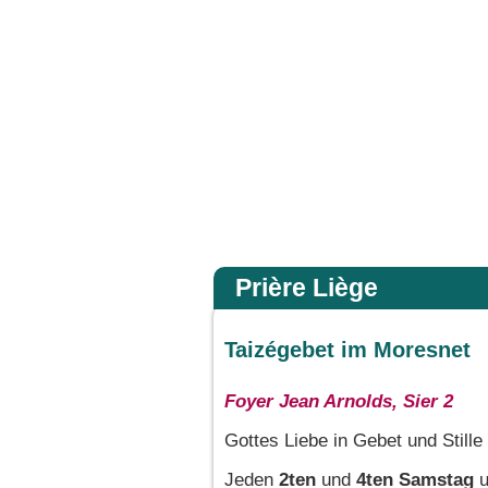
 gloire de son Père ; alors il rendra à chacun selon sa conduite. Amen, je vous l
Accueil
Prière Liège
Taizégebet im Moresnet
Foyer Jean Arnolds, Sier 2
Gottes Liebe in Gebet und Stille
Jeden
2ten
und
4ten Samstag