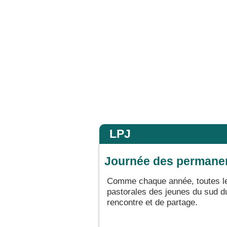
e peu de foi. Amen, je vous le dis : si vous avez de la foi gros comme une graine d
Accueil
LPJ
Journée des permane
Comme chaque année, toutes les
pastorales des jeunes du sud du
rencontre et de partage.