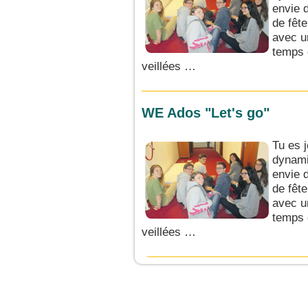
envie d
de fêt
avec u
temps d
veillées …
WE Ados "Let's go"
Tu es 
dynami
envie d
de fêt
avec u
temps d
veillées …
JeunesCathos.org le 