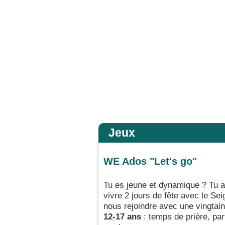
 la gloire de son Père ; alors il rendra à chacun selon sa conduite. Amen, je vo
Accueil
Jeux
WE Ados "Let's go"
Tu es jeune et dynamique ? Tu a
vivre 2 jours de fête avec le Se
nous rejoindre avec une vingtai
12-17 ans
: temps de prière, part