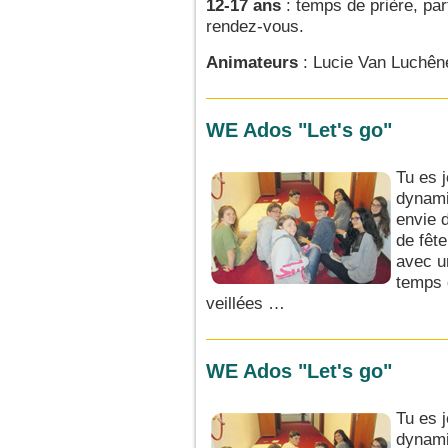
12-17 ans
: temps de prière, part
rendez-vous.
Animateurs
: Lucie Van Luchêne
WE Ados "Let's go"
Tu es 
dynami
envie d
de fêt
avec u
temps d
veillées …
WE Ados "Let's go"
Tu es 
dynami