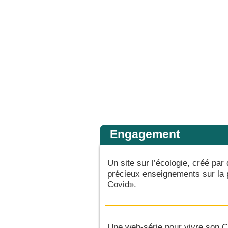
la gloire de son Père ; alors il rendra à chacun selon sa conduite. Amen, je vous
Accueil
Engagement
Un site sur l’écologie, créé par 
précieux enseignements sur la p
Covid».
Une web-série pour vivre son C