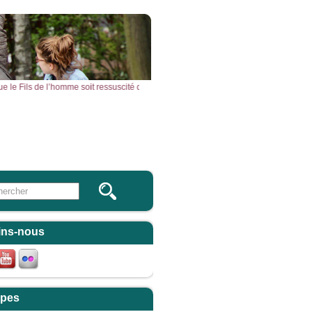
t que le Fils de l’homme soit ressuscité d’entre les morts. » – Acclamons la Parole 
Vous & Nous
Newsletter
 this site
ulaire de recherche
ins-nous
pes