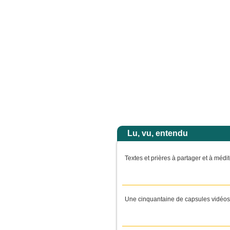
les yeux, ils ne virent plus personne, sinon lui, Jésus, seul. En descendant de la 
Accuei
Lu, vu, entendu
Textes et prières à partager et à médi
Une cinquantaine de capsules vidéos 