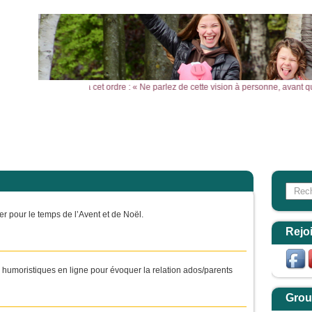
montagne, Jésus leur donna cet ordre : « Ne parlez de cette vision à personne, avan
l
Actualités
Agenda
Outils
Aktualitäten
Search
Form
ter pour le temps de l’Avent et de Noël.
Rejo
humoristiques en ligne pour évoquer la relation ados/parents
Grou