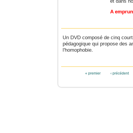
et dans no
A emprunt
Un DVD composé de cinq courts
pédagogique qui propose des an
l'homophobie.
Pages
« premier
‹ précédent
JeunesCathos.org le 
Rue d
Contact