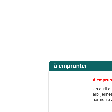
a gloire de son Père ; alors il rendra à chacun selon sa conduite. Amen, je vous 
Accueil
à emprunter
A emprunt
Un outil q
aux jeunes
harmonie 