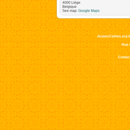
4000
Liège
Impos
Belgique
See map:
Google Maps
corre
Ce sit
JeunesCathos.org le 
Rue d
Contact