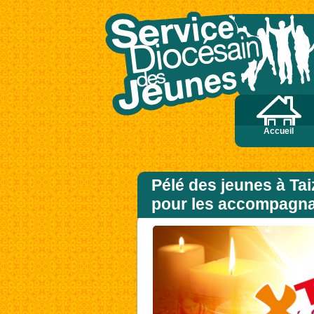
, ils ne virent plus personne, sinon lui, Jésus, seul. En descendant de la montagne
Accueil
Pélé des jeunes à Tai
pour les accompagna