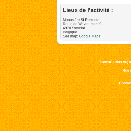
Lieux de l'activité :
Monastère St-Remacle
Route de Wavreumont 9
4970
Stavelot
Belgique
Impos
See map:
Google Maps
corre
Ce sit
JeunesCathos.org le 
Rue d
Contact