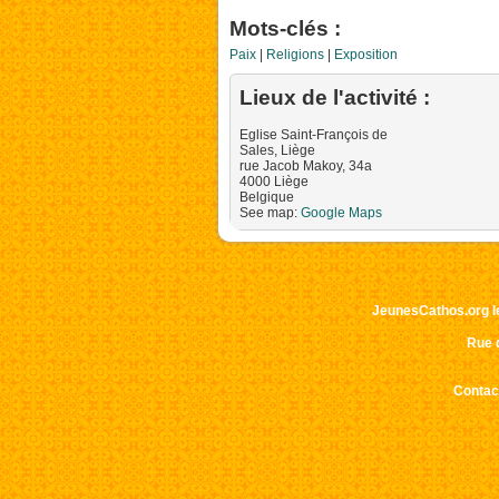
Mots-clés :
Paix
Religions
Exposition
Lieux de l'activité :
Eglise Saint-François de
Sales, Liège
rue Jacob Makoy, 34a
4000
Liège
Impos
Belgique
See map:
Google Maps
corre
Ce sit
JeunesCathos.org le 
Rue d
Contact