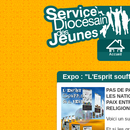
dans la gloire de son Père ; alors il rendra à chacun selon sa conduite. Amen, je
Accueil
Expo : "L'Esprit souff
PAS DE P
LES NATI
PAIX ENT
RELIGION
Voici un su
Et si les 