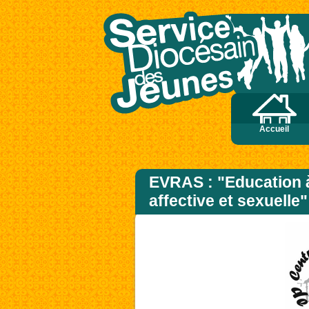
 vie la perd ; qui s’en détache en ce monde la gardera pour la vie éternelle. Si q
Accueil
EVRAS : "Education à 
affective et sexuelle"