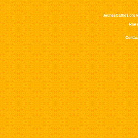
Ce sit
JeunesCathos.org le 
Rue d
Contact