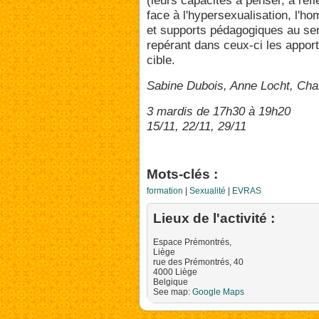
(leurs capacités à penser, à réflé
face à l'hypersexualisation, l'ho
et supports pédagogiques au se
repérant dans ceux-ci les apport
cible.
Sabine Dubois, Anne Locht, Chan
3 mardis de 17h30 à 19h20
15/11, 22/11, 29/11
Mots-clés :
formation
Sexualité
EVRAS
Lieux de l'activité :
Espace Prémontrés,
Liège
rue des Prémontrés, 40
4000
Liège
Impos
Belgique
See map:
Google Maps
corre