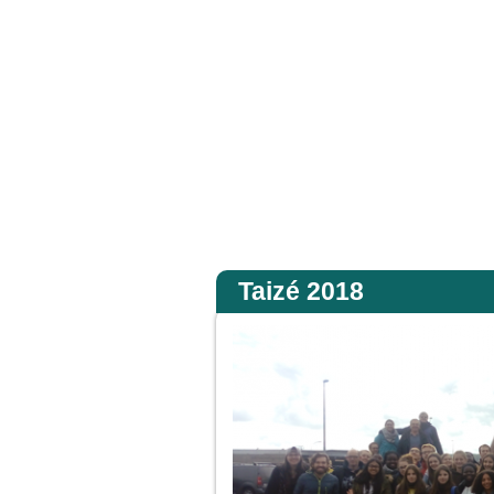
ns la gloire de son Père ; alors il rendra à chacun selon sa conduite. Amen, je v
Accueil
Taizé 2018