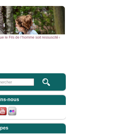
t que le Fils de l’homme soit ressuscité d’entre les morts. » – Acclamons la Parole 
Vous & Nous
Newsletter
 this site
ulaire de recherche
ins-nous
pes