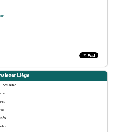
vie
sletter Liège
- Actualités
éral
ités
tés
lités
lités