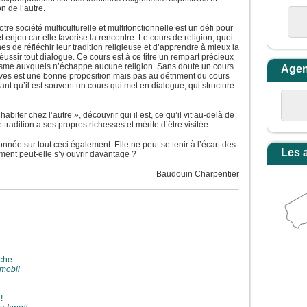
n de l’autre.
e société multiculturelle et multifonctionnelle est un défi pour
 enjeu car elle favorise la rencontre. Le cours de religion, quoi
es de réfléchir leur tradition religieuse et d’apprendre à mieux la
éussir tout dialogue. Ce cours est à ce titre un rempart précieux
alisme auxquels n’échappe aucune religion. Sans doute un cours
Age
es est une bonne proposition mais pas au détriment du cours
tant qu’il est souvent un cours qui met en dialogue, qui structure
biter chez l’autre », découvrir qui il est, ce qu’il vit au-delà de
e tradition a ses propres richesses et mérite d’être visitée.
nnée sur tout ceci également. Elle ne peut se tenir à l’écart des
Les 
nt peut-elle s’y ouvrir davantage ?
Baudouin Charpentier
iche
 mobil
!