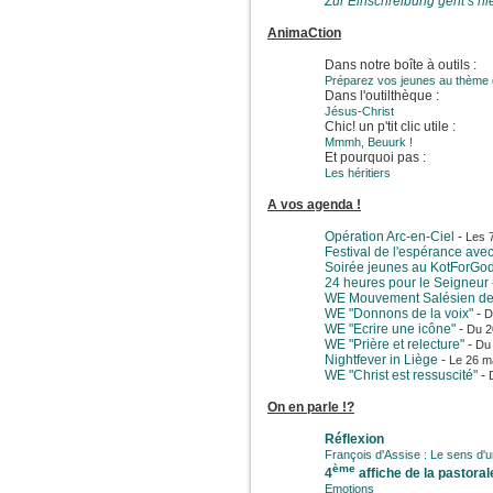
Zur Einschreibung geht’s hie
AnimaCtion
Dans notre boîte à outils :
Préparez vos jeunes au thème
Dans l'outilthèque :
Jésus-Christ
Chic! un p'tit clic utile :
Mmmh, Beuurk !
Et pourquoi pas :
Les héritiers
A vos agenda !
Opération Arc-en-Ciel
-
Les 
Festival de l'espérance ave
Soirée jeunes au KotForGo
24 heures pour le Seigneur
WE Mouvement Salésien de
WE "Donnons de la voix"
-
D
WE "Ecrire une icône"
-
Du 2
WE "Prière et relecture"
-
Du 
Nightfever in Liège
-
Le 26 m
WE "Christ est ressuscité"
-
On en parle !?
Réflexion
François d'Assise : Le sens d'u
ème
4
affiche de la pastora
Emotions