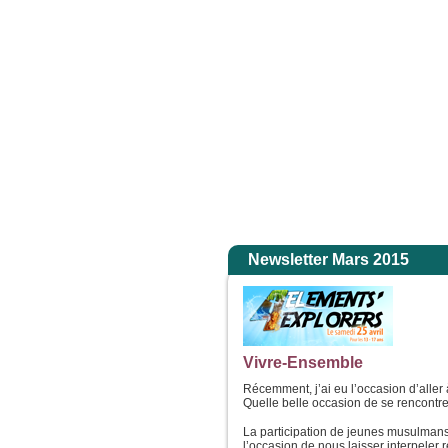
les yeux, ils ne virent plus personne, sinon lui, Jésus, seul. En descendant de la 
Accuei
Newsletter Mars 2015
Vivre-Ensemble
Récemment, j’ai eu l’occasion d’alle
Quelle belle occasion de se rencontre
La participation de jeunes musulmans 
l’occasion de nous laisser interpeler 