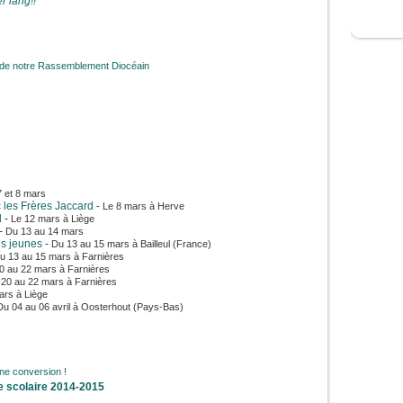
r lang!!
 de notre Rassemblement Diocéain
7 et 8 mars
c les Frères Jaccard
- Le 8 mars à Herve
d
-
Le 12 mars à Liège
-
Du 13 au 14 mars
s jeunes
-
Du 13 au 15 mars à Bailleul (France)
u 13 au 15 mars à Farnières
0 au 22 mars à Farnières
20 au 22 mars à Farnières
ars à Liège
Du 04 au 06 avril à Oosterhout (Pays-Bas)
ne conversion !
le scolaire 2014-2015