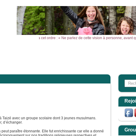
montagne, Jésus leur donna cet ordre : « Ne parlez de cette vision à personne, avan
l
Actualités
Agenda
Outils
Aktualitäten
Search
Form
Rejo
r à Taizé avec un groupe scolaire dont 3 jeunes musulmans.
r, d’échanger.
Grou
peut paraître étonnante. Elle fut enrichissante car elle a donné
réciproquement sur nos traditions religieuses respectives et