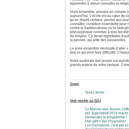
apprendre à mieux connaître la religio
Vivre ensemble, prendre en compte notr
aujourd’hui. L’école est au cœur de cet
qu’en disent certains, permet aux jeun
connaître, condition essentielle pour r
contre le traditionalisme ou le radic
philosophique commun à tous les élèv
de religion. Ce serait regrettable d’au
la pensée, qui jette des passerelles.
Le vivre-ensemble nécessite d’aller « ha
tout ce qui peut faire difficulté. Chaqu
Notre pastorale des jeunes est questio
grands enjeux de notre époque. Comme
Zoom
Tenez ferme...
Qué novèle au SDJ
La Marche des Jeunes s'aff
der Jugendtreff 2015 macht
Demandez le programme !
Hier gibt’s das Programm!
Les inscriptions, c'est par ici 