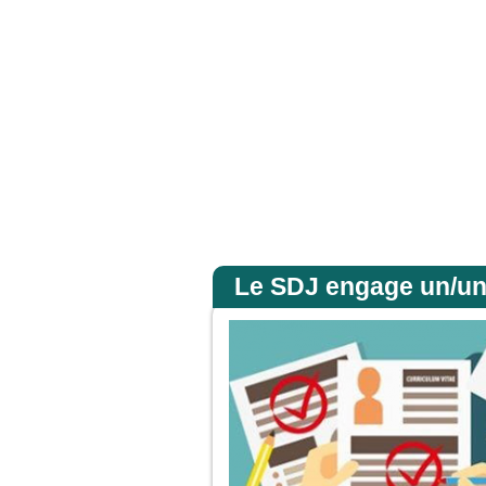
ls ne virent plus personne, sinon lui, Jésus, seul. En descendant de la montagne, J
Accueil
Le SDJ engage un/une